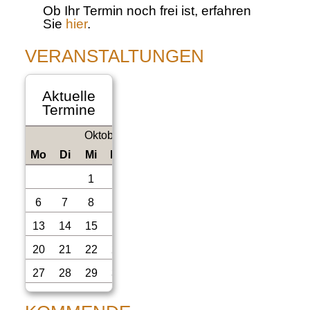
Ob Ihr Termin noch frei ist, erfahren
Sie
hier
.
VERANSTALTUNGEN
Aktuelle
Termine
Oktober 2025
>
ntag
enstag
ttwoch
nnerstag
eitag
mstag
nntag
Mo
Di
Mi
Do
Fr
Sa
So
1
2
3
4
5
6
7
8
9
10
11
12
13
14
15
16
17
18
19
20
21
22
23
24
25
26
27
28
29
30
31