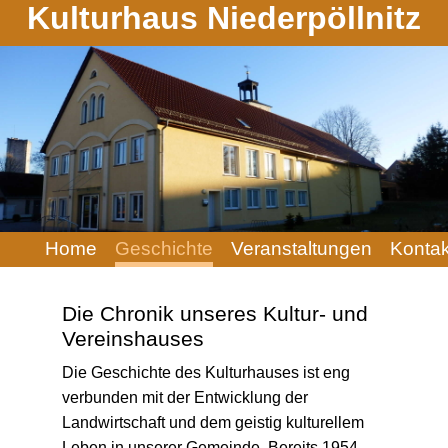
Kulturhaus Niederpöllnitz
Navigation
Home
Geschichte
Veranstaltungen
Kontak
überspringen
Die Chronik unseres Kultur- und
Vereinshauses
Die Geschichte des Kulturhauses ist eng
verbunden mit der Entwicklung der
Landwirtschaft und dem geistig kulturellem
Leben in unserer Gemeinde. Bereits 1954