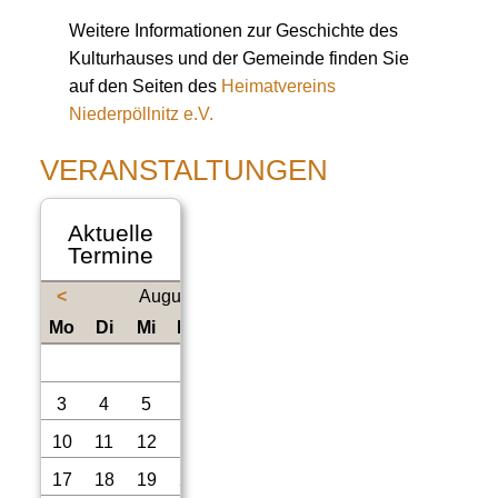
Weitere Informationen zur Geschichte des
Kulturhauses und der Gemeinde finden Sie
auf den Seiten des
Heimatvereins
Niederpöllnitz e.V.
VERANSTALTUNGEN
Aktuelle
Termine
<
August 2026
ntag
enstag
ttwoch
nnerstag
eitag
mstag
nntag
Mo
Di
Mi
Do
Fr
Sa
So
1
2
3
4
5
6
7
8
9
10
11
12
13
14
15
16
17
18
19
20
21
22
23