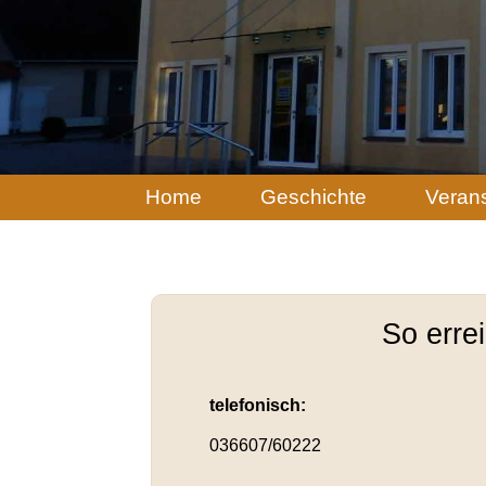
Navigation
Home
Geschichte
Veran
überspringen
So erre
telefonisch:
036607/60222