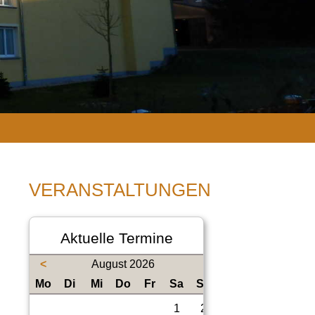
VERANSTALTUNGEN
Aktuelle Termine
<
August 2026
ntag
enstag
ttwoch
nnerstag
eitag
mstag
nntag
Mo
Di
Mi
Do
Fr
Sa
So
1
2