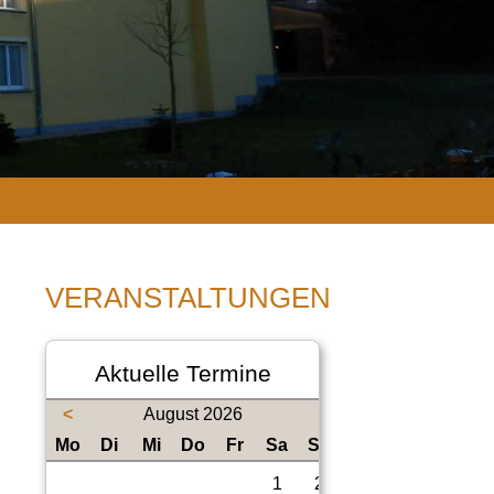
VERANSTALTUNGEN
Aktuelle Termine
<
August 2026
ntag
enstag
ttwoch
nnerstag
eitag
mstag
nntag
Mo
Di
Mi
Do
Fr
Sa
So
1
2