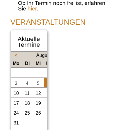
Ob Ihr Termin noch frei ist, erfahren
Sie
hier
.
VERANSTALTUNGEN
Aktuelle
Termine
<
August 2026
ntag
enstag
ttwoch
nnerstag
eitag
mstag
nntag
Mo
Di
Mi
Do
Fr
Sa
So
1
2
3
4
5
6
7
8
9
10
11
12
13
14
15
16
17
18
19
20
21
22
23
24
25
26
27
28
29
30
31